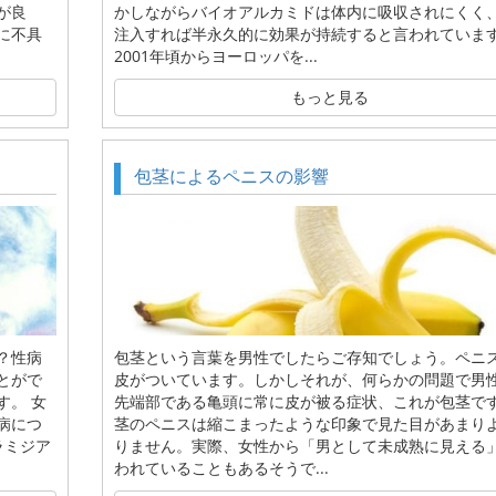
が良
かしながらバイオアルカミドは体内に吸収されにくく
に不具
注入すれば半永久的に効果が持続すると言われていま
2001年頃からヨーロッパを...
もっと見る
包茎によるペニスの影響
？性病
包茎という言葉を男性でしたらご存知でしょう。ペニ
とがで
皮がついています。しかしそれが、何らかの問題で男
す。 女
先端部である亀頭に常に皮が被る症状、これが包茎で
病につ
茎のペニスは縮こまったような印象で見た目があまり
ラミジア
りません。実際、女性から「男として未成熟に見える
われていることもあるそうで...