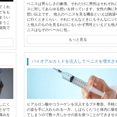
ペニスは男らしさの象徴。それだけに男性はそれぞれ
てくれ
スに対してあらゆる想いを持っています。女性の胸に
どをも
想い以上です。 他人のペニスを見る機会といえば銭湯
まうい
に行くときくらい。それにそんなときにもそんなにジ
まうこ
と他人のものを見るわけにもいかず男性といえども他
病気で
ニスはなぞのベールに包...
もっと見る
バイオアルカミドを注入してペニスを増大さ
しにく
ヒアルロン酸やコラーゲンを注入するプチ整形。手軽
とがで
の姿を手に入れられる一方、しばらくたつと体内に吸
痛みを
てしまうので数ヶ月しかその姿を保つことができません