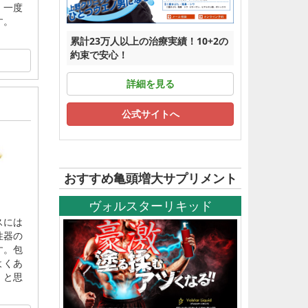
、一度
す。
累計23万人以上の治療実績！10+2の
約束で安心！
詳細を見る
公式サイトへ
おすすめ亀頭増大サプリメント
ヴォルスターリキッド
スには
性器の
す。包
よくあ
」と思