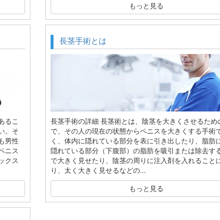
もっと見る
長茎手術とは
あるこ
長茎手術の詳細 長茎術とは、陰茎を大きくさせるため
い。そ
で、その人の現在の状態からペニスを大きくする手術
も男性
く、体内に隠れている部分を表に引き出したり、脂肪
ペニス
隠れている部分（下腹部）の脂肪を吸引または除去す
ックス
で大きく見せたり、陰茎の周りに注入剤を入れること
り、太く大きく見せるなどの...
もっと見る