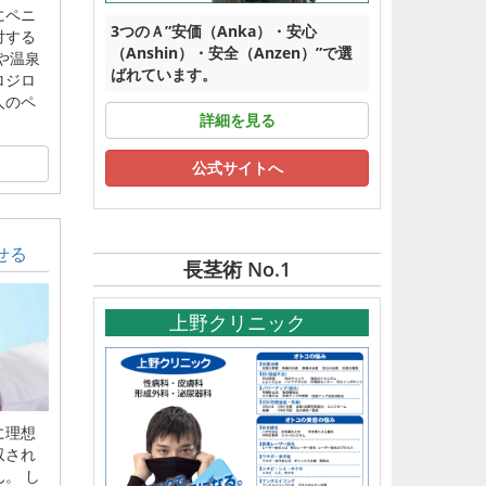
にペニ
3つのＡ”安価（Anka）・安心
対する
（Anshin）・安全（Anzen）”で選
や温泉
ばれています。
ロジロ
人のペ
詳細を見る
公式サイトへ
せる
長茎術 No.1
上野クリニック
に理想
収され
。 し