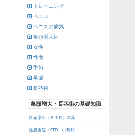
トレーニング
ペニス
ペニスの病気
亀頭増大術
女性
性徴
手術
早漏
長茎術
亀頭増大・長茎術の基礎知識
性感染症（ＳＴＤ）の薬
性感染症（STD）の種類