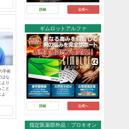
詳細
公式へ
ギムロットアルファ
の手術
ではな
により
ること
によ
詳細
公式へ
指定医薬部外品：プロキオン