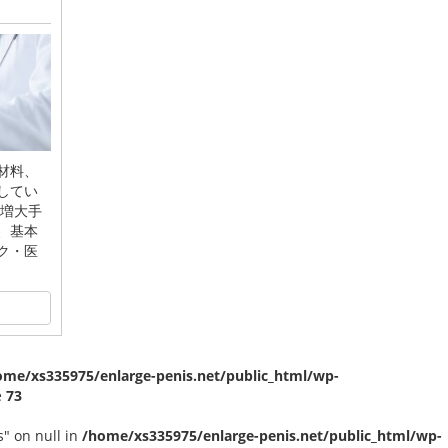
材料、
してい
頭増大手
、基本
ク・医
ome/xs335975/enlarge-penis.net/public_html/wp-
e
73
" on null in
/home/xs335975/enlarge-penis.net/public_html/wp-