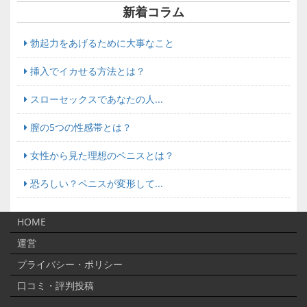
新着コラム
勃起力をあげるために大事なこと
挿入でイカせる方法とは？
スローセックスであなたの人...
膣の5つの性感帯とは？
女性から見た理想のペニスとは？
恐ろしい？ペニスが変形して...
HOME
運営
プライバシー・ポリシー
口コミ・評判投稿