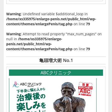
Warning
: Undefined variable $additional_loop in
/home/xs335975/enlarge-penis.net/public_html/wp-
content/themes/enlargePenis/tag.php
on line
79
Warning
: Attempt to read property "max_num_pages" on
null in
/home/xs335975/enlarge-
penis.net/public_html/wp-
content/themes/enlargePenis/tag.php
on line
79
亀頭増大術 No.1
ABCクリニック