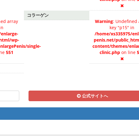
コラーゲン
ned array
Warning
: Undefined 
in
key "p15" in
enlarge-
/home/xs335975/enl
_html/wp-
penis.net/public_ht
nlargePenis/single-
content/themes/enlar
ine
551
clinic.php
on line
公式サイトへ