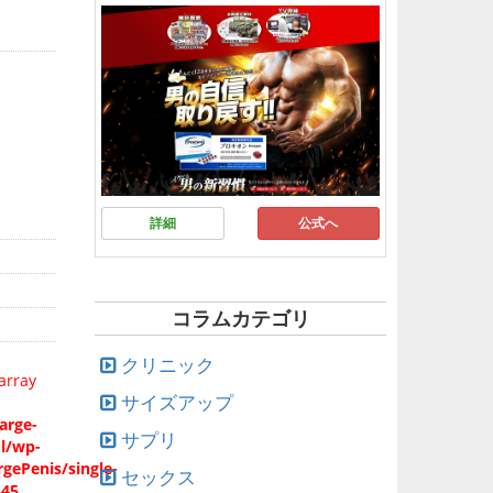
詳細
公式へ
コラムカテゴリ
クリニック
array
サイズアップ
arge-
サプリ
ml/wp-
gePenis/single-
セックス
545