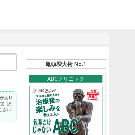
亀頭増大術 No.1
ABCクリニック
ドがあり
直進（約
ござい