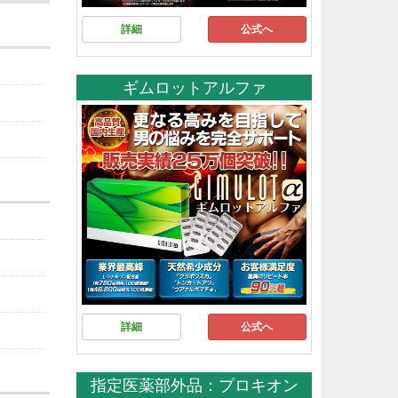
詳細
公式へ
ギムロットアルファ
詳細
公式へ
指定医薬部外品：プロキオン