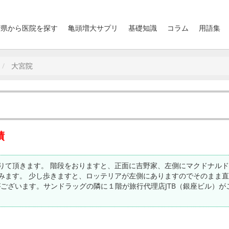
府県から医院を探す
亀頭増大サプリ
基礎知識
コラム
用語集
大宮院
績
りて頂きます。 階段をおりますと、正面に吉野家、左側にマクドナル
みます。 少し歩きますと、ロッテリアが左側にありますのでそのまま
がございます。サンドラッグの隣に１階が旅行代理店JTB（銀座ビル）が