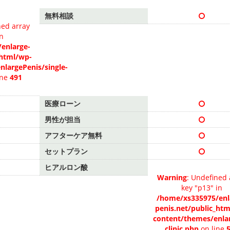
無料相談
ned array
in
enlarge-
_html/wp-
nlargePenis/single-
ine
491
医療ローン
男性が担当
アフターケア無料
セットプラン
ヒアルロン酸
Warning
: Undefined 
key "p13" in
/home/xs335975/enl
penis.net/public_ht
content/themes/enlar
clinic.php
on line