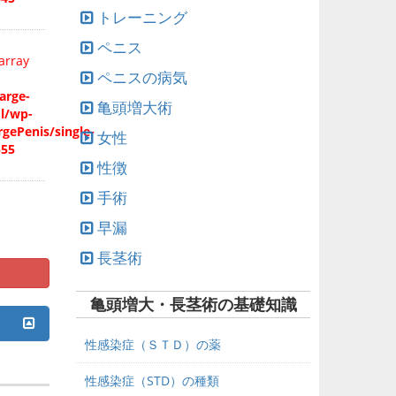
トレーニング
ペニス
array
ペニスの病気
arge-
亀頭増大術
ml/wp-
gePenis/single-
女性
555
性徴
手術
早漏
長茎術
亀頭増大・長茎術の基礎知識
性感染症（ＳＴＤ）の薬
性感染症（STD）の種類