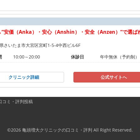
Ａ”安価（Anka）・安心（Anshin）・安全（Anzen）”で選
県さいたま市大宮区宮町1-5-4中西ビル6F
間
10:00～20:00
休診日
年中無休（予約制）
クリニック詳細
公式サイトへ
口コミ・評判投稿
©2026
亀頭増大クリニックの口コミ・評判
All Right Reserved.