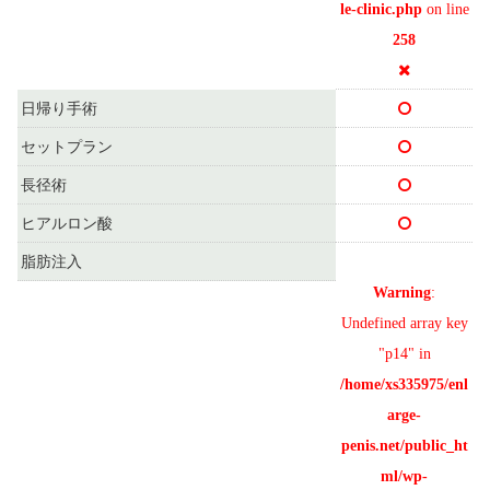
le-clinic.php
on line
258
日帰り手術
セットプラン
長径術
ヒアルロン酸
脂肪注入
Warning
:
Undefined array key
"p14" in
/home/xs335975/enl
arge-
penis.net/public_ht
ml/wp-