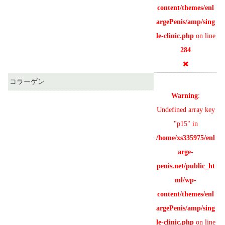
content/themes/enl
argePenis/amp/sing
le-clinic.php
on line
284
コラーゲン
Warning
:
Undefined array key
"p15" in
/home/xs335975/enl
arge-
penis.net/public_ht
ml/wp-
content/themes/enl
argePenis/amp/sing
le-clinic.php
on line