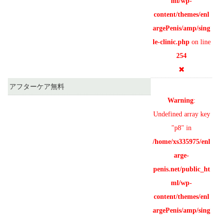
ml/wp-
content/themes/enl
argePenis/amp/sing
le-clinic.php
on line
254
アフターケア無料
Warning
:
Undefined array key
"p8" in
/home/xs335975/enl
arge-
penis.net/public_ht
ml/wp-
content/themes/enl
argePenis/amp/sing