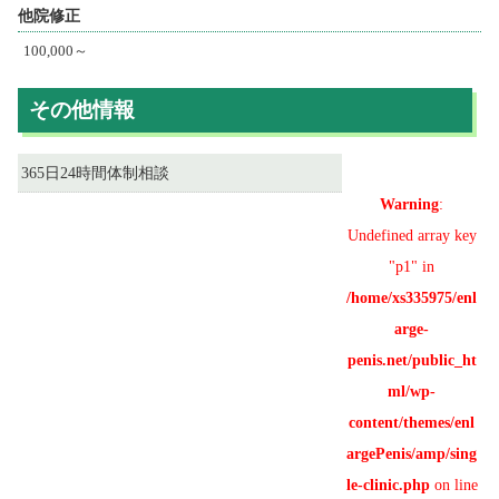
他院修正
100,000～
その他情報
365日24時間体制相談
Warning
:
Undefined array key
"p1" in
/home/xs335975/enl
arge-
penis.net/public_ht
ml/wp-
content/themes/enl
argePenis/amp/sing
le-clinic.php
on line