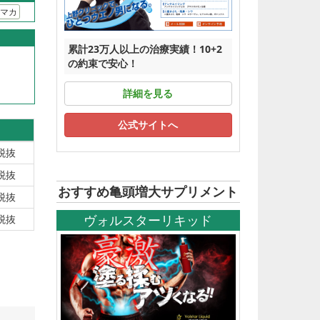
マカ
累計23万人以上の治療実績！10+2
の約束で安心！
詳細を見る
公式サイトへ
税抜
税抜
おすすめ亀頭増大サプリメント
税抜
ヴォルスターリキッド
税抜