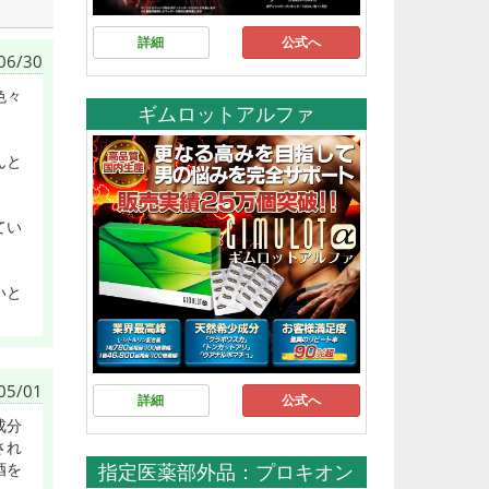
詳細
公式へ
06/30
色々
ギムロットアルファ
んと
てい
いと
05/01
詳細
公式へ
成分
され
酒を
指定医薬部外品：プロキオン