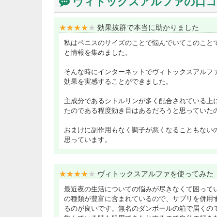
ヴィトックスアルファの口コ
★★★★★
★★★★★
効果抜群で本当に助かりました
私はペニスのサイズのことで悩んでいてこのこと
と情報を集めました。
そんな時にインターネットでヴィトックスアルフ
効果を実感することができました。
主成分であるシトルリンが多く配合されている上
たのである程度効き目はあるだろうと思っていた
おまけに副作用もなく調子が悪くなることもない
思っています。
★★★★★
★★★★★
ヴィトックスアルファを使ってみた
最近夜の生活についての悩みが尽きなくて困って
の種類が豊富に含まれているので、サプリを併用
るのが良いです。無名のダンボールの箱で届くの