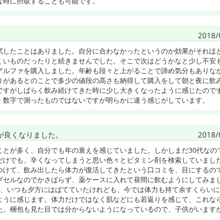
な時に摂取することも可能です。
2018/
試したことはありました。自分に合わなかったというのか効果がそれほ
くいものだったりと続きませんでした。そこで次はどうかなと少し不安
アルファを購入しました。年齢も段々と上がることで諦め気分もありな
りがあるとのことで多少の値段の高さも納得して購入をして朝と夜に飲
ですがしばらく飲み続けてきた時に少し大きくなったように感じたので
。数字で測ったものではないですが明らかに違う感じがしています。
が良くなりました。
2018/
ことが多く、自分でも年の衰えを感じていました。しかしまだ30代なの
だけでも、辛くなってしまうと思い色々とビタミン剤を検索していまし
つけて、飲み出したら体力が復活してきたという口コミを、目にするの
プセルなのでかさばらず、薬ケースに入れて昼間に飲むようにしてみま
り、いつも夕方にはばてていたけれども、今では体力も持て余すくらい
ように感じます。体力だけではなく肌などにも若返りを感じて、これな
た。梱包も見た目では分からないようになっているので、子供がいます