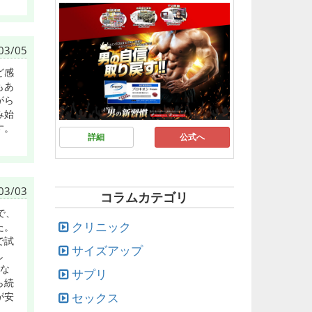
03/05
ど感
もあ
がら
み始
す。
詳細
公式へ
03/03
コラムカテゴリ
で、
クリニック
た。
で試
サイズアップ
し
にな
サプリ
ら続
セックス
が安