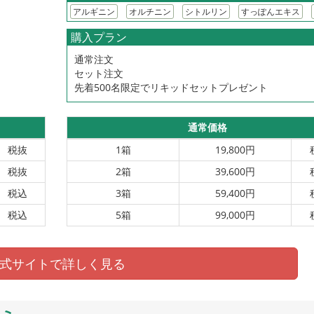
アルギニン
オルチニン
シトルリン
すっぽんエキス
購入プラン
通常注文
セット注文
先着500名限定でリキッドセットプレゼント
通常価格
税抜
1箱
19,800円
税抜
2箱
39,600円
税込
3箱
59,400円
税込
5箱
99,000円
式サイトで詳しく見る