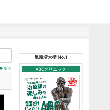
亀頭増大術 No.1
増大
ABCクリニック