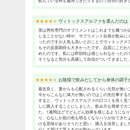
飲んでいる時も服用できたりするので自分の好き
★★★★★
★★★★★
ヴィトックスアルファを選んだのは
実は男性専門のサプリメントはこれまでも幾つか
じることがない時や、サプリメント自身が飲みに
ったのですが人気も高いとのことでヴィトックス
もその反面期待も大きかったです。品質にこだわ
めたのです。私には即効性は感じられなかったの
そうなると気分も高揚して自信がついてきました
★★★★★
★★★★★
お陰様で飲みだしてから身体の調子
最近良く、妻からも心配されるくらい元気が無い
今からこんなに体力が無いのではこの先仕事する
すると、ヴィトックスアルファの口コミを良く見
しに購入することにしました。飲み方も簡単でカ
た。1週間ほどでどんどん効果を感じるようにな
り、心なしか肌の色も明るくなりハリが出てきた
ける意味がありそうだと思い、購入を決意しまし
心して届けて貰えるのが助かっています。