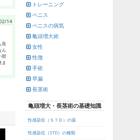
トレーニング
ペニス
02/14
ペニスの病気
亀頭増大術
も良
女性
なん
い部
性徴
奥ま
手術
早漏
長茎術
亀頭増大・長茎術の基礎知識
性感染症（ＳＴＤ）の薬
性感染症（STD）の種類