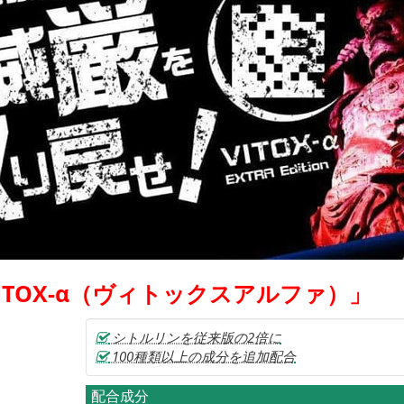
ITOX-α（ヴィトックスアルファ）」
シトルリンを従来版の2倍に
100種類以上の成分を追加配合
配合成分