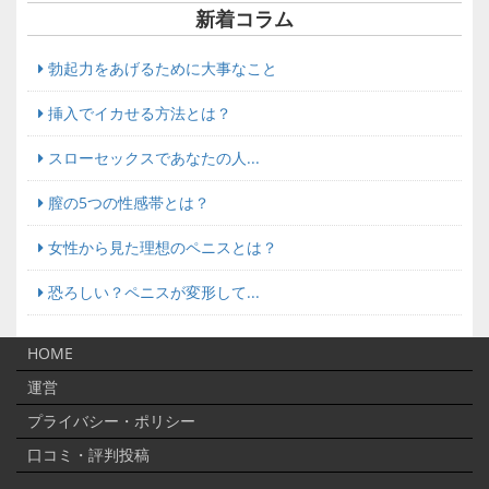
新着コラム
勃起力をあげるために大事なこと
挿入でイカせる方法とは？
スローセックスであなたの人...
膣の5つの性感帯とは？
女性から見た理想のペニスとは？
恐ろしい？ペニスが変形して...
HOME
運営
プライバシー・ポリシー
口コミ・評判投稿