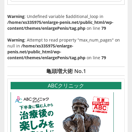
Warning
: Undefined variable $additional_loop in
/home/xs335975/enlarge-penis.net/public_html/wp-
content/themes/enlargePenis/tag.php
on line
79
Warning
: Attempt to read property "max_num_pages" on
null in
/home/xs335975/enlarge-
penis.net/public_html/wp-
content/themes/enlargePenis/tag.php
on line
79
亀頭増大術 No.1
ABCクリニック