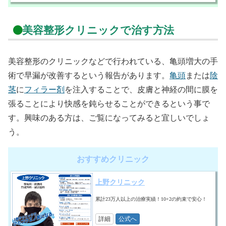
美容整形クリニックで治す方法
美容整形のクリニックなどで行われている、亀頭増大の手
術で早漏が改善するという報告があります。
亀頭
または
陰
茎
に
フィラー剤
を注入することで、皮膚と神経の間に膜を
張ることにより快感を鈍らせることができるという事で
す。興味のある方は、ご覧になってみると宜しいでしょ
う。
おすすめクリニック
上野クリニック
累計23万人以上の治療実績！10+2の約束で安心！
詳細
公式へ