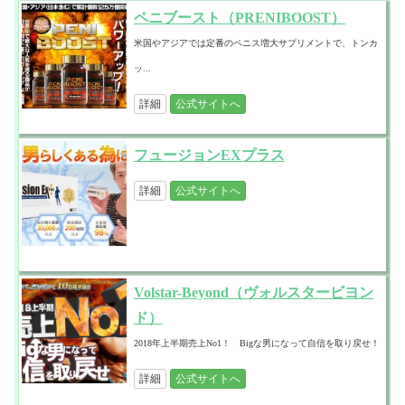
ペニブースト（PRENIBOOST）
米国やアジアでは定番のペニス増大サプリメントで、トンカ
ッ...
詳細
公式サイトへ
フュージョンEXプラス
詳細
公式サイトへ
Volstar-Beyond（ヴォルスタービヨン
ド）
2018年上半期売上No1！ Bigな男になって自信を取り戻せ！
詳細
公式サイトへ