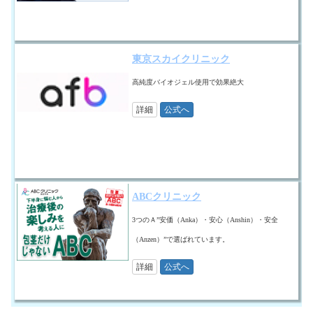
東京スカイクリニック
高純度バイオジェル使用で効果絶大
詳細
公式へ
ABCクリニック
3つのＡ”安価（Anka）・安心（Anshin）・安全
（Anzen）”で選ばれています。
詳細
公式へ