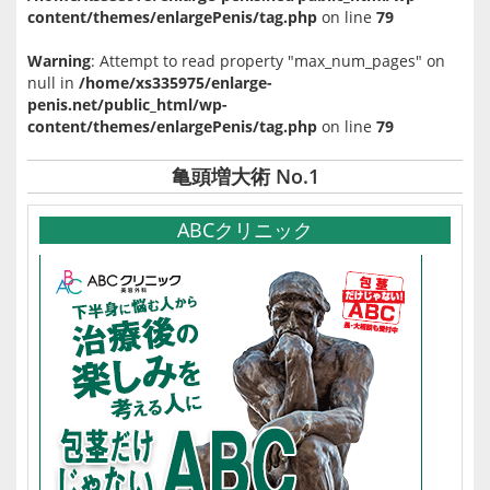
content/themes/enlargePenis/tag.php
on line
79
Warning
: Attempt to read property "max_num_pages" on
null in
/home/xs335975/enlarge-
penis.net/public_html/wp-
content/themes/enlargePenis/tag.php
on line
79
亀頭増大術 No.1
ABCクリニック